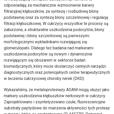
odpowiadają za mechaniczne wzmocnienie bariery
filtracyjnej kłębuszków, za syntezę i rozbudowę błony
podstawnej oraz za syntezę błony szczelinowej i regulację
filtracji kłębuszkowej. W cukrzycy wszystkie te procesy są
zaburzone, a strukturalne uszkodzenia podocytów, błony
podstawnej i błony szczelinowej są pierwszymi
morfologicznymi wykładnikami rozwijającej się
glomerulopatii. Dlatego też badania nad markerami
uszkodzenia podocytów są nowym i dynamicznie
rozwijającym się obszarem w sektorze badań
biomedycznych, który może dostarczyć cennych narzędzi
diagnostycznych oraz potencjalnych celów terapeutycznych
w leczeniu cukrzycowej choroby nerek (DKD).
Wykazaliśmy, że metaloproteinazy ADAM mogą służyć jako
markery uszkodzenia kłębuszków nerkowych w cukrzycy.
Zaprojektowano i zsyntetyzowano czułe, fluorescencyjne
substraty peptydowe do mierzenia aktywności tych proteaz