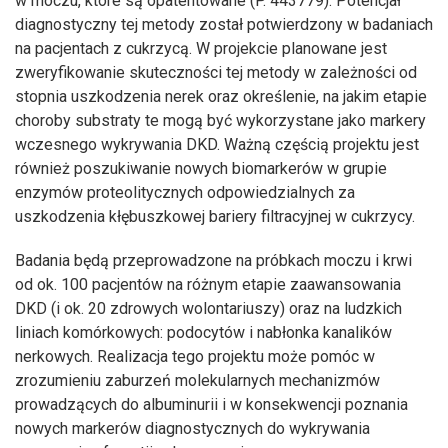
w moczu, które są opatentowane (P. 443779). Potencjał
diagnostyczny tej metody został potwierdzony w badaniach
na pacjentach z cukrzycą. W projekcie planowane jest
zweryfikowanie skuteczności tej metody w zależności od
stopnia uszkodzenia nerek oraz określenie, na jakim etapie
choroby substraty te mogą być wykorzystane jako markery
wczesnego wykrywania DKD. Ważną częścią projektu jest
również poszukiwanie nowych biomarkerów w grupie
enzymów proteolitycznych odpowiedzialnych za
uszkodzenia kłębuszkowej bariery filtracyjnej w cukrzycy.
Badania będą przeprowadzone na próbkach moczu i krwi
od ok. 100 pacjentów na różnym etapie zaawansowania
DKD (i ok. 20 zdrowych wolontariuszy) oraz na ludzkich
liniach komórkowych: podocytów i nabłonka kanalików
nerkowych. Realizacja tego projektu może pomóc w
zrozumieniu zaburzeń molekularnych mechanizmów
prowadzących do albuminurii i w konsekwencji poznania
nowych markerów diagnostycznych do wykrywania