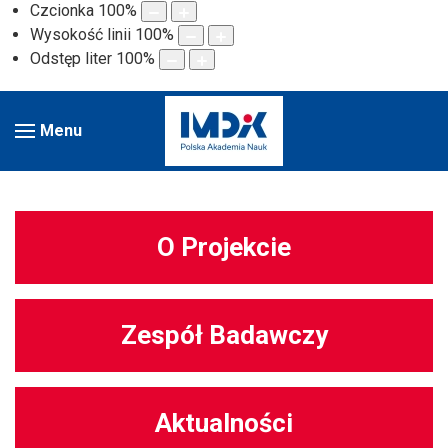
Czcionka
100
%
Wysokość linii
100
%
Odstęp liter
100
%
Menu
O Projekcie
Zespół Badawczy
Aktualności