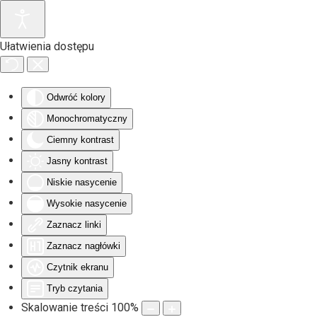
Przejdź do głównej treści
Ułatwienia dostępu
Odwróć kolory
Monochromatyczny
Ciemny kontrast
Jasny kontrast
Niskie nasycenie
Wysokie nasycenie
Zaznacz linki
Zaznacz nagłówki
Czytnik ekranu
Tryb czytania
Skalowanie treści
100
%